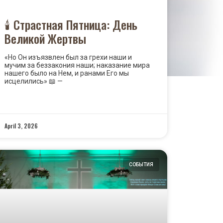
🕯️ Страстная Пятница: День
Великой Жертвы
«Но Он изъязвлен был за грехи наши и
мучим за беззакония наши; наказание мира
нашего было на Нем, и ранами Его мы
исцелились» 📖 —
READ MORE »
April 3, 2026
СОБЫТИЯ