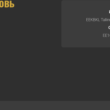
овь
EEKBKL Talli
EE1