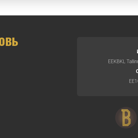
овь
EEKBKL Talli
EE1