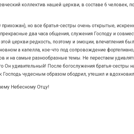
евческий коллектив нашей церкви, в составе 6 человек, п
 прихожан), но все братья-сестры очень открытые, искрен
прекрасные два часа общения, служения Господу и совмес
ой церкви редкость, поэтому и эмоции, впечатления были 
новном а капелла, кое-что под сопровождение фортепиано,
в и на самые разнообразные темы. Не перестаем удивлять
что Он удивительный! После богослужения братья-сестры 
ак Господь чудесным образом ободрил, утешил и вдохновил
ашему Небесному Отцу!