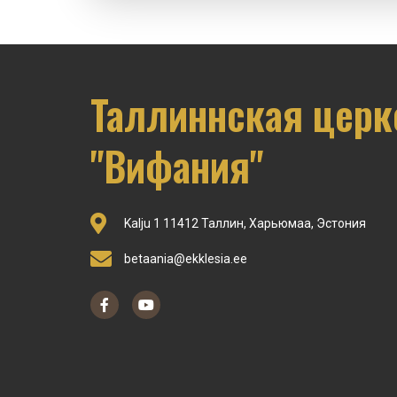
Таллиннская церк
"Вифания"
Kalju 1 11412 Таллин, Харьюмаа, Эстония
betaania@ekklesia.ee