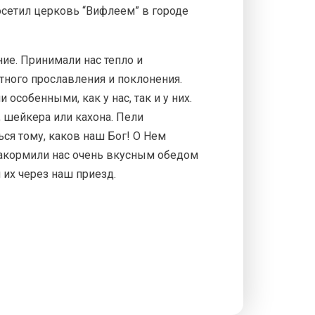
осетил церковь “Вифлеем” в городе
ние. Принимали нас тепло и
тного прославления и поклонения.
особенными, как у нас, так и у них.
 шейкера или кахона. Пели
ся тому, каков наш Бог! О Нем
накормили нас очень вкусным обедом
 их через наш приезд.